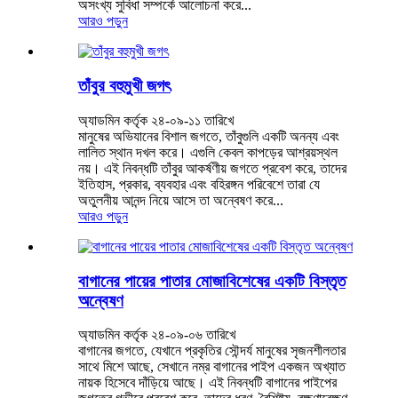
অসংখ্য সুবিধা সম্পর্কে আলোচনা করে...
আরও পড়ুন
তাঁবুর বহুমুখী জগৎ
অ্যাডমিন কর্তৃক ২৪-০৯-১১ তারিখে
মানুষের অভিযানের বিশাল জগতে, তাঁবুগুলি একটি অনন্য এবং
লালিত স্থান দখল করে। এগুলি কেবল কাপড়ের আশ্রয়স্থল
নয়। এই নিবন্ধটি তাঁবুর আকর্ষণীয় জগতে প্রবেশ করে, তাদের
ইতিহাস, প্রকার, ব্যবহার এবং বহিরঙ্গন পরিবেশে তারা যে
অতুলনীয় আনন্দ নিয়ে আসে তা অন্বেষণ করে...
আরও পড়ুন
বাগানের পায়ের পাতার মোজাবিশেষের একটি বিস্তৃত
অন্বেষণ
অ্যাডমিন কর্তৃক ২৪-০৯-০৬ তারিখে
বাগানের জগতে, যেখানে প্রকৃতির সৌন্দর্য মানুষের সৃজনশীলতার
সাথে মিশে আছে, সেখানে নম্র বাগানের পাইপ একজন অখ্যাত
নায়ক হিসেবে দাঁড়িয়ে আছে। এই নিবন্ধটি বাগানের পাইপের