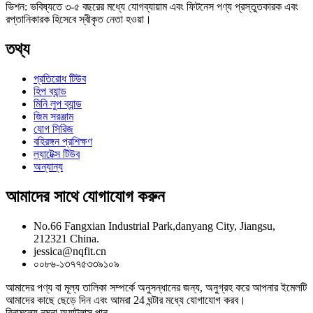
ভিশন: ভবিষ্যতে ৩-৫ বছরের মধ্যে যোগব্যায়াম এবং ফিটনেস পণ্য প্রস্তুতকারক এবং
রপ্তানিকারক হিসেবে স্বীকৃত নেতা হওয়া।
তথ্য
প্রতিরোধ টিউব
হিপ ব্যান্ড
মিনি লুপ ব্যান্ড
জিম সরঞ্জাম
যোগ সিরিজ
বহিরঙ্গন প্রশিক্ষণ
ল্যাটেক্স টিউব
অন্যান্য
আমাদের সাথে যোগাযোগ করুন
No.66 Fangxian Industrial Park,danyang City, Jiangsu,
212321 China.
jessica@nqfit.cn
০০৮৬-১৩৭৭৫৩৩৯১০৯
আমাদের পণ্য বা মূল্য তালিকা সম্পর্কে অনুসন্ধানের জন্য, অনুগ্রহ করে আপনার ইমেলটি
আমাদের কাছে ছেড়ে দিন এবং আমরা 24 ঘন্টার মধ্যে যোগাযোগ করব।
বিনামূল্যে নমুনা অ্যাটলাস পান