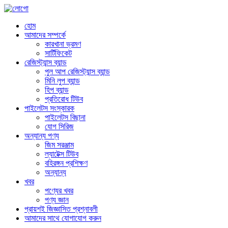
হোম
আমাদের সম্পর্কে
কারখানা ভ্রমণ
সার্টিফিকেট
রেজিস্ট্যান্স ব্যান্ড
পুল আপ রেজিস্ট্যান্স ব্যান্ড
মিনি লুপ ব্যান্ড
হিপ ব্যান্ড
প্রতিরোধ টিউব
পাইলেটস সংস্কারক
পাইলেটস বিছানা
যোগ সিরিজ
অন্যান্য পণ্য
জিম সরঞ্জাম
ল্যাটেক্স টিউব
বহিরঙ্গন প্রশিক্ষণ
অন্যান্য
খবর
পণ্যের খবর
পণ্য জ্ঞান
প্রায়শই জিজ্ঞাসিত প্রশ্নাবলী
আমাদের সাথে যোগাযোগ করুন