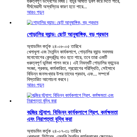
গুরুত্বপূর্ণ উদ্বেগের বিষয়। হাঁটুর আঘাত দুর্বল করে দিতে পারে,
দীর্ঘমেয়াদী অস্বস্তির কারণ হতে পারে...
আরও পড়ুন
গোড়ালির ব্যান্ড: ছোট আনুষাঙ্গিক, বড় প্রভাব
অ্যাডমিন কর্তৃক ২৪-০৮-০৫ তারিখে
খেলাধুলা এবং দৈনন্দিন কার্যকলাপে, গোড়ালির ব্যান্ড সবসময়
মনোযোগের কেন্দ্রবিন্দু নাও হতে পারে, তবে তারা একটি
গুরুত্বপূর্ণ ভূমিকা পালন করে। এই নিবন্ধটি গোড়ালির ব্যান্ডের
সংজ্ঞা, প্রকার, কার্যকারিতা, প্রয়োগের পরিস্থিতি, সেইসাথে
বিভিন্ন জনসংখ্যার উপর তাদের প্রভাব, এবং... সম্পর্কে
বিস্তারিত আলোচনা করবে।
আরও পড়ুন
কব্জির স্ট্র্যাপ: বিভিন্ন কার্যকলাপে গ্রিপ, কর্মক্ষমতা
এবং নিরাপত্তা বৃদ্ধি করা
অ্যাডমিন কর্তৃক ২৪-০৭-৩১ তারিখে
খেলাধুলা, ফিটনেস, এমনকি দৈনন্দিন কার্যকলাপের ক্ষেত্রেও,