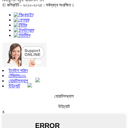
© কপিরাইট - ২০১০-২০২৫ : সর্বস্বত্ব সংরক্ষিত।
ইমেইল পাঠান
টেরিথাম১৩২
হোয়াটসঅ্যাপ
উইচ্যাট
হোয়াটসঅ্যাপ
উইচ্যাট
x