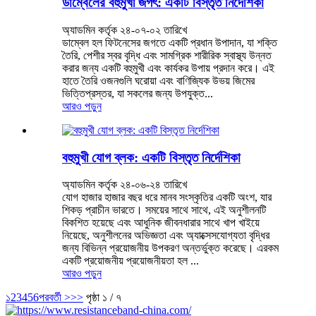
ডাম্বেলের বহুমুখী জগৎ: একটি বিস্তৃত নির্দেশিকা
অ্যাডমিন কর্তৃক ২৪-০৭-০২ তারিখে
ডাম্বেল হল ফিটনেসের জগতে একটি প্রধান উপাদান, যা শক্তি
তৈরি, পেশীর স্বর বৃদ্ধি এবং সামগ্রিক শারীরিক স্বাস্থ্য উন্নত
করার জন্য একটি বহুমুখী এবং কার্যকর উপায় প্রদান করে। এই
হাতে তৈরি ওজনগুলি ঘরোয়া এবং বাণিজ্যিক উভয় জিমের
ভিত্তিপ্রস্তর, যা সকলের জন্য উপযুক্ত...
আরও পড়ুন
বহুমুখী যোগ ব্লক: একটি বিস্তৃত নির্দেশিকা
অ্যাডমিন কর্তৃক ২৪-০৬-২৪ তারিখে
যোগ হাজার হাজার বছর ধরে মানব সংস্কৃতির একটি অংশ, যার
শিকড় প্রাচীন ভারতে। সময়ের সাথে সাথে, এই অনুশীলনটি
বিকশিত হয়েছে এবং আধুনিক জীবনধারার সাথে খাপ খাইয়ে
নিয়েছে, অনুশীলনের অভিজ্ঞতা এবং অ্যাক্সেসযোগ্যতা বৃদ্ধির
জন্য বিভিন্ন প্রয়োজনীয় উপকরণ অন্তর্ভুক্ত করেছে। এরকম
একটি প্রয়োজনীয় প্রয়োজনীয়তা হল ...
আরও পড়ুন
১
2
3
4
5
6
পরবর্তী >
>>
পৃষ্ঠা ১ / ৭