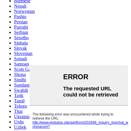
Burmese
Nepali
Norwegian
Pashto
Persian
Punjabi
Serbian
Sesotho
Sinhala
Slovak
Slovenian
Somali
Samoan
Scots Gaelic
Shona
Sindhi
Sundanese
Swahili
Tajik
Tamil
Telugu
Thai
Ukrainian
Urdu
Uzbek