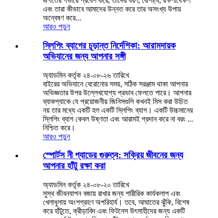
জগতের গভীরে প্রবেশ করে, তাদের ধরণ, বৈশিষ্ট্য, রক্ষণাবেক্ষণ
এবং তারা কীভাবে আমাদের উন্নত করে তার অসংখ্য উপায়
অন্বেষণ করে...
আরও পড়ুন
স্লিপিং ব্যাগের চূড়ান্ত নির্দেশিকা: আরামদায়ক
অভিযানের জন্য আপনার সঙ্গী
অ্যাডমিন কর্তৃক ২৪-০৮-২৬ তারিখে
বাইরের অভিযানে বেরোনোর ​​সময়, সঠিক সরঞ্জাম থাকা আপনার
অভিজ্ঞতার উপর উল্লেখযোগ্য প্রভাব ফেলতে পারে। আপনার
ব্যাকপ্যাকে যে প্রয়োজনীয় জিনিসগুলি কখনই মিস করা উচিত
নয় তার মধ্যে একটি হল একটি স্লিপিং ব্যাগ। একটি উচ্চমানের
স্লিপিং ব্যাগ কেবল উষ্ণতা এবং আরামই প্রদান করে না বরং ...
নিশ্চিত করে।
আরও পড়ুন
স্পোর্টস নী প্যাডের গুরুত্ব: সক্রিয় জীবনের জন্য
আপনার হাঁটু রক্ষা করা
অ্যাডমিন কর্তৃক ২৪-০৮-২০ তারিখে
সুস্থ জীবনযাপন বজায় রাখার জন্য শারীরিক কার্যকলাপ এবং
খেলাধুলায় অংশগ্রহণ অপরিহার্য। তবে, আঘাতের ঝুঁকি, বিশেষ
করে হাঁটুতে, ক্রীড়াবিদ এবং ফিটনেস উৎসাহীদের জন্য একটি