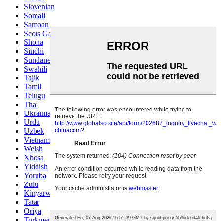
Slovenian
Somali
Samoan
Scots Gaelic
Shona
Sindhi
Sundanese
Swahili
Tajik
Tamil
Telugu
Thai
Ukrainian
Urdu
Uzbek
Vietnamese
Welsh
Xhosa
Yiddish
Yoruba
Zulu
Kinyarwanda
Tatar
Oriya
Turkmen