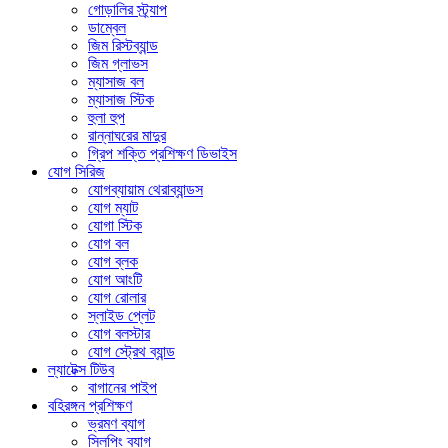
গোড়ালির স্ট্র্যাপ
ডাম্বেল
জিম রিস্টব্যান্ড
জিম গ্লাভস
ম্যাসাজ বল
ম্যাসাজ স্টিক
হুলা হুপ
রান্নাঘরের মাদুর
গ্রিপ শক্তি প্রশিক্ষণ ডিভাইস
যোগ সিরিজ
যোগব্যায়াম থেরাব্যান্ডস
যোগ ম্যাট
যোগা স্টিক
যোগ বল
যোগ ব্লক
যোগ আংটি
যোগ রোলার
স্লাইড প্লেট
যোগ বলস্টার
যোগ স্ট্রেথ ব্যান্ড
ল্যাটেক্স টিউব
বাগানের পাইপ
বহিরঙ্গন প্রশিক্ষণ
ভ্রমণ ব্যাগ
স্লিপিং ব্যাগ