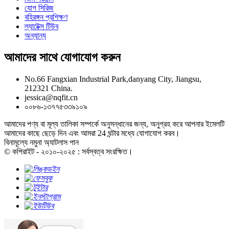
যোগ সিরিজ
বহিরঙ্গন প্রশিক্ষণ
ল্যাটেক্স টিউব
অন্যান্য
আমাদের সাথে যোগাযোগ করুন
No.66 Fangxian Industrial Park,danyang City, Jiangsu,
212321 China.
jessica@nqfit.cn
০০৮৬-১৩৭৭৫৩৩৯১০৯
আমাদের পণ্য বা মূল্য তালিকা সম্পর্কে অনুসন্ধানের জন্য, অনুগ্রহ করে আপনার ইমেলটি
আমাদের কাছে ছেড়ে দিন এবং আমরা 24 ঘন্টার মধ্যে যোগাযোগ করব।
বিনামূল্যে নমুনা অ্যাটলাস পান
© কপিরাইট - ২০১০-২০২৫ : সর্বস্বত্ব সংরক্ষিত।