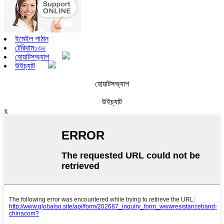
ইমেইল পাঠান
টেরিথাম১৩২
হোয়াটসঅ্যাপ
উইচ্যাট
হোয়াটসঅ্যাপ
উইচ্যাট
x