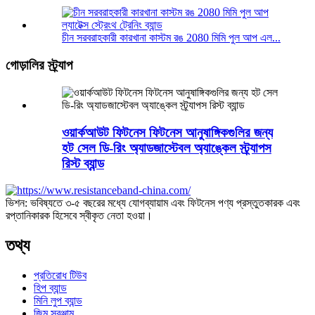
চীন সরবরাহকারী কারখানা কাস্টম রঙ 2080 মিমি পুল আপ এল...
গোড়ালির স্ট্র্যাপ
ওয়ার্কআউট ফিটনেস ফিটনেস আনুষাঙ্গিকগুলির জন্য
হট সেল ডি-রিং অ্যাডজাস্টেবল অ্যাঙ্কেল স্ট্র্যাপস
রিস্ট ব্যান্ড
ভিশন: ভবিষ্যতে ৩-৫ বছরের মধ্যে যোগব্যায়াম এবং ফিটনেস পণ্য প্রস্তুতকারক এবং
রপ্তানিকারক হিসেবে স্বীকৃত নেতা হওয়া।
তথ্য
প্রতিরোধ টিউব
হিপ ব্যান্ড
মিনি লুপ ব্যান্ড
জিম সরঞ্জাম