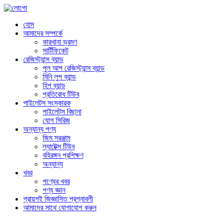
হোম
আমাদের সম্পর্কে
কারখানা ভ্রমণ
সার্টিফিকেট
রেজিস্ট্যান্স ব্যান্ড
পুল আপ রেজিস্ট্যান্স ব্যান্ড
মিনি লুপ ব্যান্ড
হিপ ব্যান্ড
প্রতিরোধ টিউব
পাইলেটস সংস্কারক
পাইলেটস বিছানা
যোগ সিরিজ
অন্যান্য পণ্য
জিম সরঞ্জাম
ল্যাটেক্স টিউব
বহিরঙ্গন প্রশিক্ষণ
অন্যান্য
খবর
পণ্যের খবর
পণ্য জ্ঞান
প্রায়শই জিজ্ঞাসিত প্রশ্নাবলী
আমাদের সাথে যোগাযোগ করুন