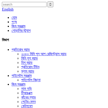
English
হোম
পণ্য
জিম সরঞ্জাম
গোড়ালির স্ট্র্যাপ
বিভাগ
প্রতিরোধ ব্যান্ড
২০৮০ মিমি পুল আপ রেজিস্ট্যান্স ব্যান্ড
মিনি লুপ ব্যান্ড
হিপ ব্যান্ড
প্রতিরোধ টিউব
ফ্লস ব্যান্ড
পাইলেটস সরঞ্জাম
পাইলেটস বিছানা
জিম সরঞ্জাম
লাফ দড়ি
টিআরএক্স
কাঁধের প্যাড
পেটের বেলন
কেটলবেল