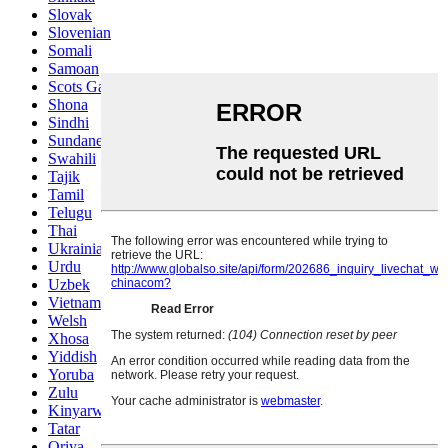
Slovak
Slovenian
Somali
Samoan
Scots Gaelic
Shona
Sindhi
Sundanese
Swahili
Tajik
Tamil
Telugu
Thai
Ukrainian
Urdu
Uzbek
Vietnamese
Welsh
Xhosa
Yiddish
Yoruba
Zulu
Kinyarwanda
Tatar
Oriya