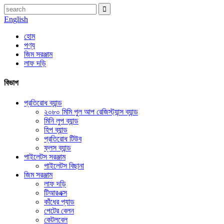
English
হোম
পণ্য
জিম সরঞ্জাম
লাফ দড়ি
বিভাগ
প্রতিরোধ ব্যান্ড
২০৮০ মিমি পুল আপ রেজিস্ট্যান্স ব্যান্ড
মিনি লুপ ব্যান্ড
হিপ ব্যান্ড
প্রতিরোধ টিউব
ফ্লস ব্যান্ড
পাইলেটস সরঞ্জাম
পাইলেটস বিছানা
জিম সরঞ্জাম
লাফ দড়ি
টিআরএক্স
কাঁধের প্যাড
পেটের বেলন
কেটলবেল