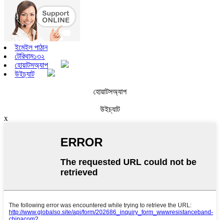
ইমেইল পাঠান
টেরিথাম১৩২
হোয়াটসঅ্যাপ
উইচ্যাট
হোয়াটসঅ্যাপ
উইচ্যাট
x