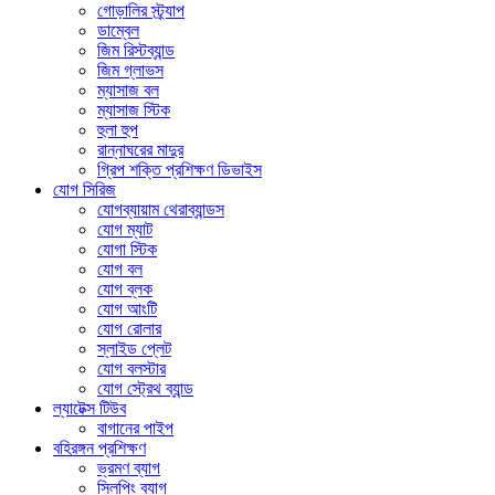
গোড়ালির স্ট্র্যাপ
ডাম্বেল
জিম রিস্টব্যান্ড
জিম গ্লাভস
ম্যাসাজ বল
ম্যাসাজ স্টিক
হুলা হুপ
রান্নাঘরের মাদুর
গ্রিপ শক্তি প্রশিক্ষণ ডিভাইস
যোগ সিরিজ
যোগব্যায়াম থেরাব্যান্ডস
যোগ ম্যাট
যোগা স্টিক
যোগ বল
যোগ ব্লক
যোগ আংটি
যোগ রোলার
স্লাইড প্লেট
যোগ বলস্টার
যোগ স্ট্রেথ ব্যান্ড
ল্যাটেক্স টিউব
বাগানের পাইপ
বহিরঙ্গন প্রশিক্ষণ
ভ্রমণ ব্যাগ
স্লিপিং ব্যাগ