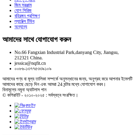
জিম সরঞ্জাম
যোগ সিরিজ
বহিরঙ্গন প্রশিক্ষণ
ল্যাটেক্স টিউব
অন্যান্য
আমাদের সাথে যোগাযোগ করুন
No.66 Fangxian Industrial Park,danyang City, Jiangsu,
212321 China.
jessica@nqfit.cn
০০৮৬-১৩৭৭৫৩৩৯১০৯
আমাদের পণ্য বা মূল্য তালিকা সম্পর্কে অনুসন্ধানের জন্য, অনুগ্রহ করে আপনার ইমেলটি
আমাদের কাছে ছেড়ে দিন এবং আমরা 24 ঘন্টার মধ্যে যোগাযোগ করব।
বিনামূল্যে নমুনা অ্যাটলাস পান
© কপিরাইট - ২০১০-২০২৫ : সর্বস্বত্ব সংরক্ষিত।