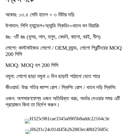
আকার: ১৩.৫ সেমি হাতল + ৩ মিটার দড়ি
উপাদান: পিপি হ্যান্ডেল+অ্যান্ডি স্কিডিং+ধাতব বল বিয়ারিং
রঙ: ৭টি রঙ (ধূসর, লাল, হলুদ, বেগুনি, কালো, বরই, নীল)
লোগো: কাস্টমাইজড লোগো / OEM ব্র্যান্ড, লোগো প্রিন্টিংয়ের MOQ
200 পিসি
MOQ: MOQ হল 200 পিসি
নমুনা: লোগো ছাড়া নমুনা ৩ দিন ছাড়াই পাঠানো যেতে পারে
কীওয়ার্ড: উচ্চ গতির জাম্প রোপ / স্কিপিং রোপ / ধাতব দড়ি স্কিপিং
ওজন: অপসারণযোগ্য ওজন অতিরিক্ত খরচ, অর্ডার দেওয়ার সময় এটি
প্রয়োজন কিনা তা নির্দেশ করুন।