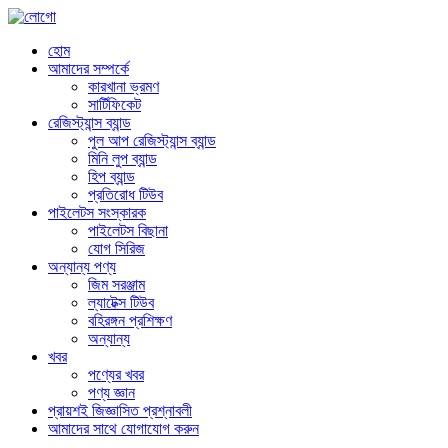
হোম
আমাদের সম্পর্কে
কারখানা ভ্রমণ
সার্টিফিকেট
রেজিস্ট্যান্স ব্যান্ড
পুল আপ রেজিস্ট্যান্স ব্যান্ড
মিনি লুপ ব্যান্ড
হিপ ব্যান্ড
প্রতিরোধ টিউব
পাইলেটস সংস্কারক
পাইলেটস বিছানা
যোগ সিরিজ
অন্যান্য পণ্য
জিম সরঞ্জাম
ল্যাটেক্স টিউব
বহিরঙ্গন প্রশিক্ষণ
অন্যান্য
খবর
পণ্যের খবর
পণ্য জ্ঞান
প্রায়শই জিজ্ঞাসিত প্রশ্নাবলী
আমাদের সাথে যোগাযোগ করুন