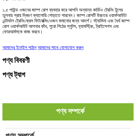
১.৫ পাউন্ড ওজনের জাম্প রোপ ব্যবহার করে আপনি অন্যান্য কার্ডিও ট্রেনিং টুলের
তুলনায় প্রায় দ্বিগুণ ক্যালোরি পোড়াতে পারবেন। জাম্প রোপটি উচ্চতর ওয়ার্কআউট/
এন্টার্ভাল ট্রেনিং/ক্রস ফিট/বক্সিং/ওজন কমানোর জন্য আদর্শ। স্ট্যামিনা এবং ধৈর্য জাম্প
রোপ ওয়ার্কআউট আপনার কাঁধ, পুরো পিঠের গ্লুটস, হ্যামস্ট্রিং, ট্রাইসেপস এবং
ফোরআর্মসকে কাজ করবে।
আমাদের ইমেইল পাঠান
আমাদের সাথে যোগাযোগ করুন
পণ্য বিবরণী
পণ্য ট্যাগ
পণ্য সম্পর্কে
পণ্য সম্পর্কে