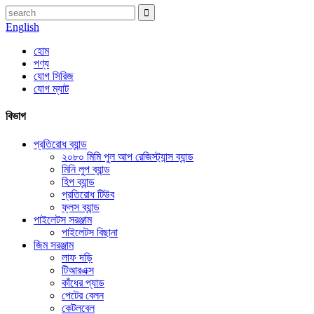
English
হোম
পণ্য
যোগ সিরিজ
যোগ ম্যাট
বিভাগ
প্রতিরোধ ব্যান্ড
২০৮০ মিমি পুল আপ রেজিস্ট্যান্স ব্যান্ড
মিনি লুপ ব্যান্ড
হিপ ব্যান্ড
প্রতিরোধ টিউব
ফ্লস ব্যান্ড
পাইলেটস সরঞ্জাম
পাইলেটস বিছানা
জিম সরঞ্জাম
লাফ দড়ি
টিআরএক্স
কাঁধের প্যাড
পেটের বেলন
কেটলবেল