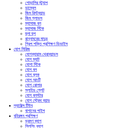
গোড়ালির স্ট্র্যাপ
ডাম্বেল
জিম রিস্টব্যান্ড
জিম গ্লাভস
ম্যাসাজ বল
ম্যাসাজ স্টিক
হুলা হুপ
রান্নাঘরের মাদুর
গ্রিপ শক্তি প্রশিক্ষণ ডিভাইস
যোগ সিরিজ
যোগব্যায়াম থেরাব্যান্ডস
যোগ ম্যাট
যোগা স্টিক
যোগ বল
যোগ ব্লক
যোগ আংটি
যোগ রোলার
স্লাইড প্লেট
যোগ বলস্টার
যোগ স্ট্রেথ ব্যান্ড
ল্যাটেক্স টিউব
বাগানের পাইপ
বহিরঙ্গন প্রশিক্ষণ
ভ্রমণ ব্যাগ
স্লিপিং ব্যাগ