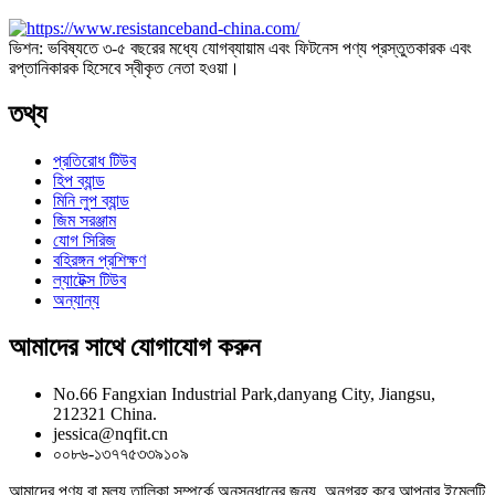
ভিশন: ভবিষ্যতে ৩-৫ বছরের মধ্যে যোগব্যায়াম এবং ফিটনেস পণ্য প্রস্তুতকারক এবং
রপ্তানিকারক হিসেবে স্বীকৃত নেতা হওয়া।
তথ্য
প্রতিরোধ টিউব
হিপ ব্যান্ড
মিনি লুপ ব্যান্ড
জিম সরঞ্জাম
যোগ সিরিজ
বহিরঙ্গন প্রশিক্ষণ
ল্যাটেক্স টিউব
অন্যান্য
আমাদের সাথে যোগাযোগ করুন
No.66 Fangxian Industrial Park,danyang City, Jiangsu,
212321 China.
jessica@nqfit.cn
০০৮৬-১৩৭৭৫৩৩৯১০৯
আমাদের পণ্য বা মূল্য তালিকা সম্পর্কে অনুসন্ধানের জন্য, অনুগ্রহ করে আপনার ইমেলটি