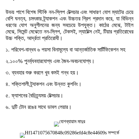
উভয় পাশে বিশেষ স্টিকি নন-স্লিপ টেক্সচার এবং সাধারণ যোগ ম্যাটের চেয়ে
বেশি ঘনত্ব, চমৎকার ট্র্যাকশন এবং উচ্চতর গ্রিপ প্রদান করে, যা বিভিন্ন
ধরণের যোগ অনুশীলনের জন্য সবচেয়ে উপযুক্ত। কাঠের মেঝে, টাইল
মেঝে, সিমেন্ট মেঝেতে নন-স্লিপ, টেকসই, ল্যাটেক্স নেই, টিয়ার প্রতিরোধের
উচ্চ শক্তি, আর্দ্রতা প্রতিরোধী।
১. পরিবেশ-বান্ধব ৬ পয়সা বিনামূল্যে বা আন্তর্জাতিক সার্টিফিকেশন সহ
২.১০০% পুনর্ব্যবহারযোগ্য এবং জৈব-অবচনযোগ্য।
৩. ব্যবহার শুরু করলে খুব কমই গন্ধ হয়।
৪. শক্তিশালী ট্র্যাকশন এবং উন্নত কুশনিং।
৫. ফ্যাশনের বৈচিত্র্যময় টেক্সচার।
৬. দুটি টোন রঙের সাথে ডাবল লেয়ার।