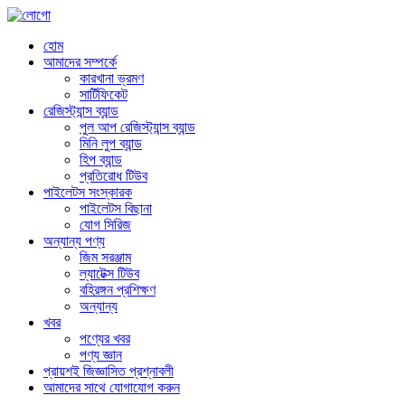
হোম
আমাদের সম্পর্কে
কারখানা ভ্রমণ
সার্টিফিকেট
রেজিস্ট্যান্স ব্যান্ড
পুল আপ রেজিস্ট্যান্স ব্যান্ড
মিনি লুপ ব্যান্ড
হিপ ব্যান্ড
প্রতিরোধ টিউব
পাইলেটস সংস্কারক
পাইলেটস বিছানা
যোগ সিরিজ
অন্যান্য পণ্য
জিম সরঞ্জাম
ল্যাটেক্স টিউব
বহিরঙ্গন প্রশিক্ষণ
অন্যান্য
খবর
পণ্যের খবর
পণ্য জ্ঞান
প্রায়শই জিজ্ঞাসিত প্রশ্নাবলী
আমাদের সাথে যোগাযোগ করুন