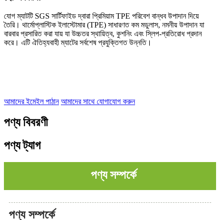
যোগ ম্যাটটি SGS সার্টিফাইড দ্বারা প্রিমিয়াম TPE পরিবেশ বান্ধব উপাদান দিয়ে
তৈরি। থার্মোপ্লাস্টিক ইলাস্টোমার (TPE) সাধারণত কম মডুলাস, নমনীয় উপাদান যা
বারবার প্রসারিত করা যায় যা উচ্চতর স্থায়িত্ব, কুশনিং এবং স্লিপ-প্রতিরোধ প্রদান
করে। এটি ঐতিহ্যবাহী ম্যাটের সর্বশেষ প্রযুক্তিগত উন্নতি।
আমাদের ইমেইল পাঠান
আমাদের সাথে যোগাযোগ করুন
পণ্য বিবরণী
পণ্য ট্যাগ
পণ্য সম্পর্কে
পণ্য সম্পর্কে